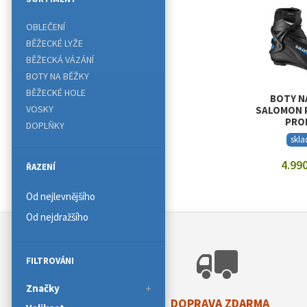
OBLEČENÍ
BĚŽECKÉ LYŽE
BĚŽECKÁ VÁZÁNÍ
BOTY NA BĚŽKY
BĚŽECKÉ HOLE
BOTY N
VOSKY
SALOMON 
PRO
DOPLŇKY
skl
4.990
ŘAZENÍ
ZOBRAZI
Od nejlevnějšího
Od nejdražšího
FILTROVÁNI
Značky
DOPRAVA ZDARMA