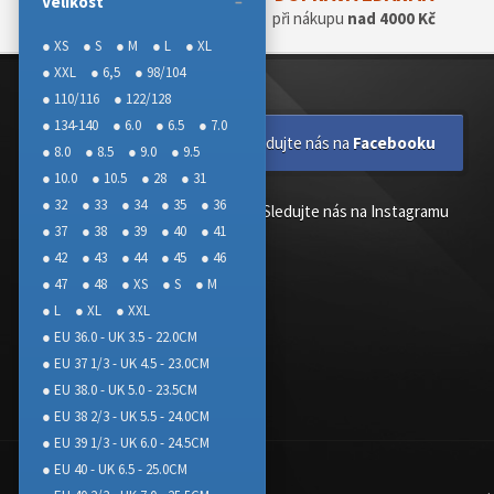
Velikost
při nákupu
nad 4000 Kč
● XS
● S
● M
● L
● XL
● XXL
● 6,5
● 98/104
● 110/116
● 122/128
● 134-140
● 6.0
● 6.5
● 7.0
Sledujte nás na
Facebooku
● 8.0
● 8.5
● 9.0
● 9.5
● 10.0
● 10.5
● 28
● 31
● 32
● 33
● 34
● 35
● 36
Sledujte nás na Instagramu
● 37
● 38
● 39
● 40
● 41
● 42
● 43
● 44
● 45
● 46
● 47
● 48
● XS
● S
● M
● L
● XL
● XXL
● EU 36.0 - UK 3.5 - 22.0CM
● EU 37 1/3 - UK 4.5 - 23.0CM
● EU 38.0 - UK 5.0 - 23.5CM
● EU 38 2/3 - UK 5.5 - 24.0CM
● EU 39 1/3 - UK 6.0 - 24.5CM
● EU 40 - UK 6.5 - 25.0CM