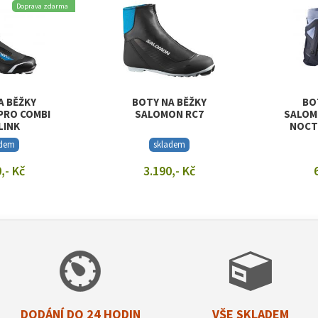
Doprava zdarma
A BĚŽKY
BOTY NA BĚŽKY
BO
PRO COMBI
SALOMON RC7
SALOM
LINK
NOCT
adem
skladem
,- Kč
3.190,- Kč
T DETAIL
ZOBRAZIT DETAIL
ZOB
DODÁNÍ DO 24 HODIN
VŠE SKLADEM