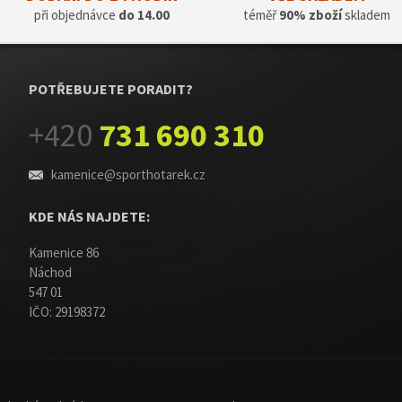
při objednávce
do 14.00
téměř
90% zboží
skladem
POTŘEBUJETE PORADIT?
+420
731 690 310
kamenice@sporthotarek.cz
KDE NÁS NAJDETE:
Kamenice 86
Náchod
547 01
IČO: 29198372