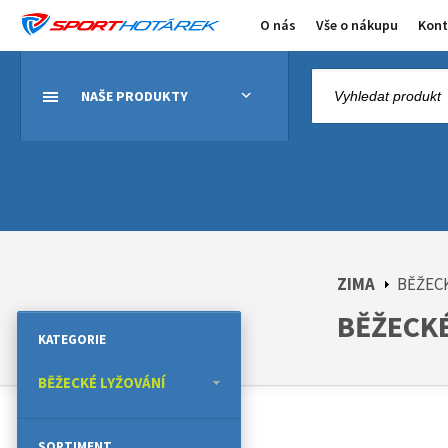
O nás
Vše o nákupu
Kont
NAŠE PRODUKTY
ZIMA
BĚŽEC
BĚŽECKÉ 
KATEGORIE
BĚŽECKÉ LYŽOVÁNÍ
SORTIMENT