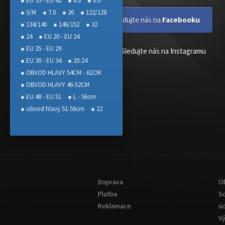
● EU 39 - EU 42
● 8.0
● 6.0
● S/M
● 7.0
● 26
● 122/128
Sledujte nás na
Facebooku
● 134/140
● 146/152
● 32
● 24
● EU 20 - EU 24
● EU 25 - EU 29
Sledujte nás na Instagramu
● EU 30 - EU 34
● 20-24
● OBVOD HLAVY 54CM - 61CM
● OBVOD HLAVY 46-52CM
● EU 48 - EU 51
● L - 56cm
● obvod hlavy 51-56cm
● 22
Doprava
O
Platba
S
Reklamace
ú
V