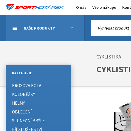
O nás
Vše o nákupu
Kont
NAŠE PRODUKTY
CYKLISTIKA
CYKLISTI
KATEGORIE
KROSOVÁ KOLA
KOLOBĚŽKY
HELMY
OBLEČENÍ
SLUNEČNÍ BRÝLE
PŘÍSLUŠENSTVÍ