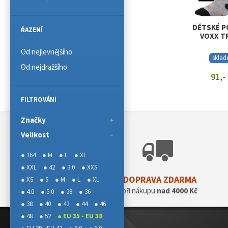
DĚTSKÉ P
ŘAZENÍ
VOXX T
Od nejlevnějšího
skla
Od nejdražšího
91,-
ZOBRAZIT
FILTROVÁNI
Značky
Velikost
● 164
● M
● L
● XL
● XXL
● 42
● 3.0
● XXS
DOPRAVA ZDARMA
● XS
● S
● M
● L
● XL
při nákupu
nad 4000 Kč
● 4.0
● 5.0
● 28
● 36
● 38
● 40
● 42
● 44
● 46
● 48
● 52
● EU 35 - EU 38