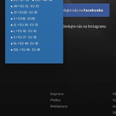
● JM = EU 31 - EU 33
Sledujte nás na
Facebooku
● JS = EU28 - EU 30
● S = EU36 - EU38
● JL = EU 34 - EU 35
Sledujte nás na Instagramu
● L = EU 42 - EU 43
● S = EU 37 - EU 38
● XL = EU 44 - EU 45
● XXL = EU 46 - EU 48
Doprava
O
Platba
S
Reklamace
ú
V