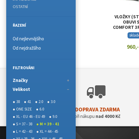
OSTATNÍ
VLOŽKY (ST
OBUVI 
ŘAZENÍ
COMFORT 3F
skla
Od nejlevnějšího
960,-
Od nejdražšího
ZOBRAZIT
FILTROVÁNI
Značky
Velikost
● 38
● 41
● 2.0
● 3.0
DOPRAVA ZDARMA
● ONE SIZE
● 6.0
při nákupu
nad 4000 Kč
● XL - EU 46 - EU 49
● 9.0
● S = 37 - 38
● M = 39 - 41
● L = 42 - 43
● XL = 44 - 45
● XS = 35 - 36
● XXL = 46 - 48