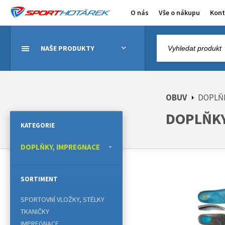
O nás
Vše o nákupu
Kont
NAŠE PRODUKTY
OBUV
DOPLŇK
DOPLŇKY,
KATEGORIE
DOPLŇKY, IMPREGNACE
SORTIMENT
SPORTOVNÍ VLOŽKY, STÉLKY
TKANIČKY
IMPREGNACE