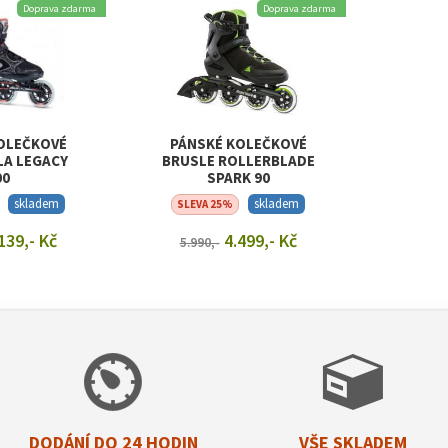
Doprava zdarma
Doprava zdarma
OLEČKOVÉ
PÁNSKÉ KOLEČKOVÉ
LA LEGACY
BRUSLE ROLLERBLADE
00
SPARK 90
skladem
skladem
SLEVA 25%
139,- Kč
4.499,- Kč
5.990,-
T DETAIL
ZOBRAZIT DETAIL
DODÁNÍ DO 24 HODIN
VŠE SKLADEM