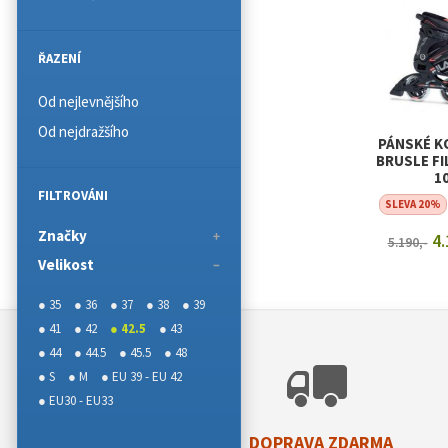
ŘAZENÍ
Od nejlevnějšího
Od nejdražšího
PÁNSKÉ K
BRUSLE FI
1
FILTROVÁNI
SLEVA 20%
Značky
4.
5.190,-
Velikost
ZOBRAZI
● 35
● 36
● 37
● 38
● 39
● 41
● 42
● 42.5
● 43
● 44
● 44.5
● 45.5
● 48
● S
● M
● EU 39 - EU 42
● EU30 - EU33
DOPRAVA ZDARMA