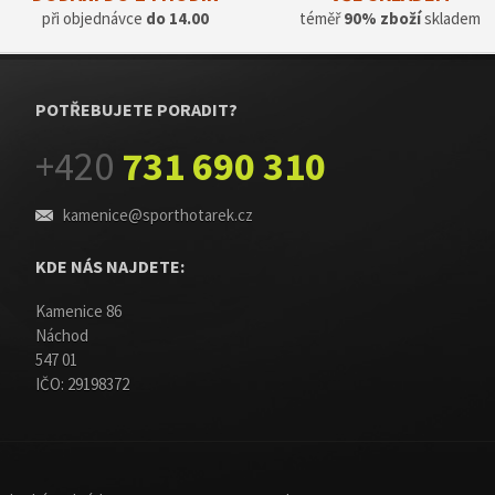
při objednávce
do 14.00
téměř
90% zboží
skladem
POTŘEBUJETE PORADIT?
+420
731 690 310
kamenice@sporthotarek.cz
KDE NÁS NAJDETE:
Kamenice 86
Náchod
547 01
IČO: 29198372