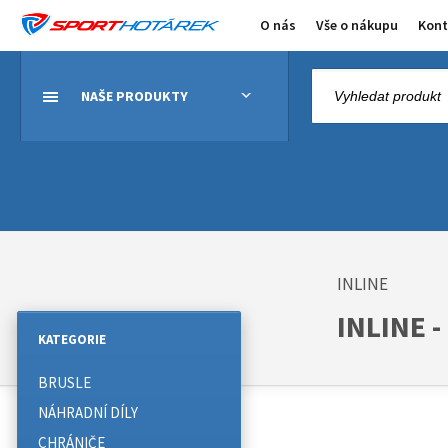
O nás
Vše o nákupu
Kont
NAŠE PRODUKTY
INLINE
INLINE -
KATEGORIE
BRUSLE
NÁHRADNÍ DÍLY
CHRÁNIČE