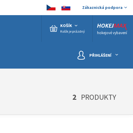
Zákaznická podpora
KOŠÍK
Košík je prázdný
hokejové vybavení
PŘIHLÁŠENÍ
2
PRODUKTY