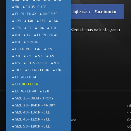
● 56
● EU 35 - EU 38
Sledujte nás na
Facebooku
● EU 39 - EU 42
● ONE SIZE
● 128
● 140
● 152
● 164
● 176
● 92
● 104
● 110
Sledujte nás na Instagramu
● 8.0
● 12
● EU 39 - EU 41
● 6.0
● SENIOR
● L - EU 39 - EU 42
● 6.5
● 7.0
● 7.5
● 5.5
● 4.5
● 8.5
● EU 27 - EU 30
● 9.5
● 10.5
● EU 43 - EU 46
● L/R
● EU 20 - EU 24
● EU 30 - EU 34
● EU 46 - EU 48
● 12.0
● SIZE 2.5 - 98CM - 3 ROKY
● SIZE 3.0 - 104CM - 4 ROKY
Doprava
O
● SIZE 4.0 - 116CM - 6 LET
Platba
S
● SIZE 4.5 - 122CM - 7 LET
Reklamace
ú
● SIZE 5.0 - 128CM - 8 LET
V