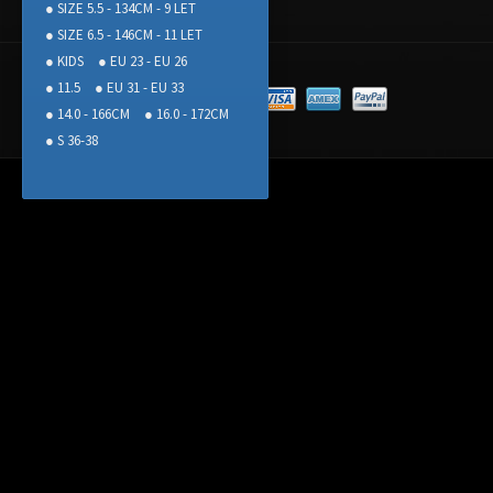
● SIZE 5.5 - 134CM - 9 LET
● SIZE 6.5 - 146CM - 11 LET
● KIDS
● EU 23 - EU 26
● 11.5
● EU 31 - EU 33
● 14.0 - 166CM
● 16.0 - 172CM
● S 36-38