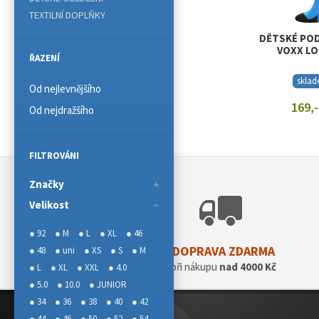
TEXTILNÍ DOPLŇKY
DĚTSKÉ PO
VOXX LO
ŘAZENÍ
skla
Od nejlevnějšího
169,-
Od nejdražšího
ZOBRAZIT
FILTROVÁNI
Značky
Velikost
● 92
● M
● L
● XL
● 46
DOPRAVA ZDARMA
● 48
● uni
● XS
● S
● M
při nákupu
nad 4000 Kč
● L
● XL
● XXL
● 4.0
● 5.0
● 10.0
● JUNIOR
● 34
● 36
● 38
● 40
● 42
● 44
● 46
● 50
● 52
● 54