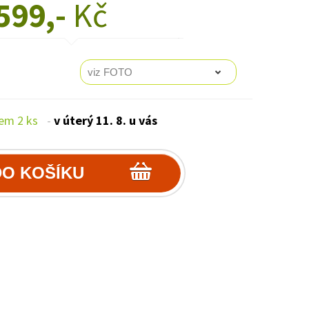
599,-
Kč
em 2 ks
-
v úterý 11. 8. u vás