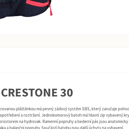
 CRESTONE 30
rovanou pláštěnkou má pevný zádový systém SBS, který zaručuje pohodln
 opotřebení a roztržení. Jednokomorový batoh má hlavní zip vybavený kryt
s prostorem na hydrovak. Ramenní popruhy a bederní pás jsou anatomicky
ka a balanční popruhy. Součástí batohu jsou další úchyty na vybavení.