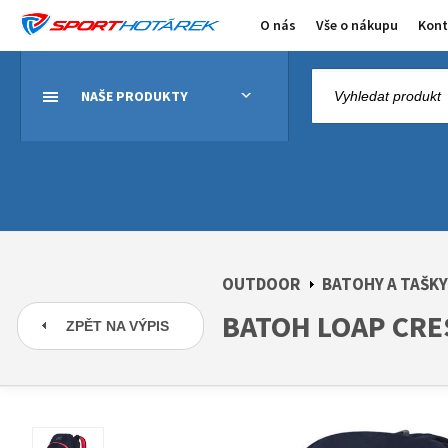
O nás
Vše o nákupu
Kont
NAŠE PRODUKTY
OUTDOOR
BATOHY A TAŠKY
BATOH LOAP CRE
ZPĚT NA VÝPIS