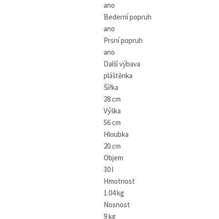
ano
Bederní popruh
ano
Prsní popruh
ano
Další výbava
pláštěnka
Šířka
28 cm
Výška
56 cm
Hloubka
20 cm
Objem
30 l
Hmotnost
1.04 kg
Nosnost
9 kg