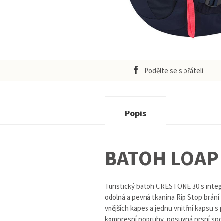
Podělte se s přáteli
Popis
BATOH LOAP
Turistický batoh CRESTONE 30 s integ
odolná a pevná tkanina Rip Stop brání
vnějších kapes a jednu vnitřní kapsu 
kompresní popruhy, posuvná prsní spoj