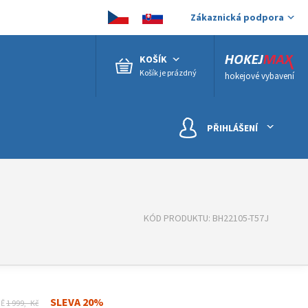
Zákaznická podpora
KOŠÍK
Košík je prázdný
hokejové vybavení
PŘIHLÁŠENÍ
KÓD PRODUKTU: BH22105-T57J
SLEVA 20%
NĚ
1 999,- Kč