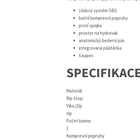
zádový systém SBS
boční kompresní popruhy
prsní spojka
prostor na hydrovak
anatomický bederní pás
integrovaná pláštěnka
6 kapes
SPECIFIKAC
Materiál
Rip Stop
Víko/Zip
zip
Počet komor
1
Kompresní popruhy