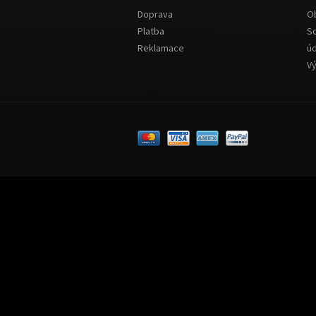
Doprava
O
Platba
S
Reklamace
ú
V