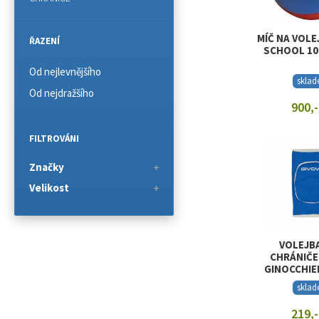
MÍČ NA VOLE
ŘAZENÍ
SCHOOL 10
Od nejlevnějšího
skla
Od nejdražšího
900,-
ZOBRAZIT
FILTROVÁNI
Značky
Velikost
VOLEJB
CHRÁNIČE
GINOCCHIE
skla
219,-