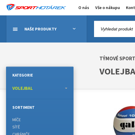
O nás
Vše o nákupu
Kont
NAŠE PRODUKTY
TÝMOVÉ SPOR
VOLEJBA
KATEGORIE
VOLEJBAL
SORTIMENT
MÍČE
SÍTĚ
CHRÁNIČE