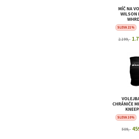
MÍČ NA V
WILSON 
WHR
SLEVA 21%
1.7
2.199,-
ZOBRAZIT
VOLEJB
CHRÁNIČE M
KNEEP
SLEVA 10%
459
509,-