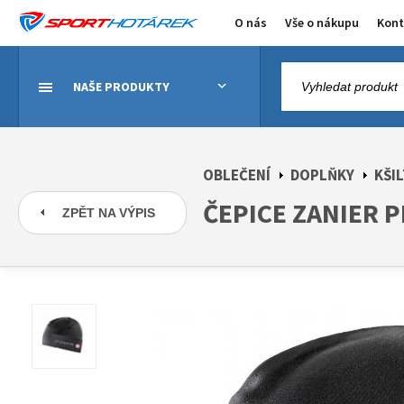
O nás
Vše o nákupu
Kont
NAŠE PRODUKTY
OBLEČENÍ
DOPLŇKY
KŠI
ČEPICE ZANIER 
ZPĚT NA VÝPIS