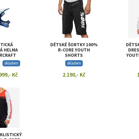
STICKÁ
DĚTSKÉ ŠORTKY 100%
DĚTSK
Á HELMA
R-CORE YOUTH
DRES
IRCRAFT
SHORTS
YOUT
OSITE
skladem
skladem
999,- Kč
2.190,- Kč
T DETAIL
ZOBRAZIT DETAIL
ZOB
KLISTICKÝ