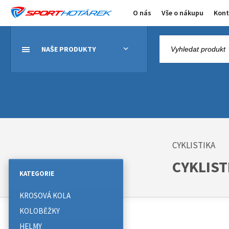
O nás
Vše o nákupu
Kont
NAŠE PRODUKTY
CYKLISTIKA
CYKLIST
KATEGORIE
KROSOVÁ KOLA
KOLOBĚŽKY
HELMY