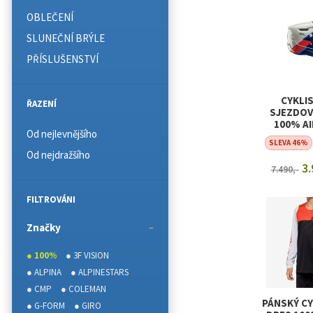
OBLEČENÍ
SLUNEČNÍ BRÝLE
PŘÍSLUŠENSTVÍ
CYKLI
ŘAZENÍ
SJEZDOV
100% A
Od nejlevnějšího
COMP
SLEVA 46%
Od nejdražšího
3.
7.490,-
ZOBRAZI
FILTROVÁNI
Značky
● 100%
● 3F VISION
● ALPINA
● ALPINESTARS
● CMP
● COLEMAN
PÁNSKÝ CY
● G-FORM
● GIRO