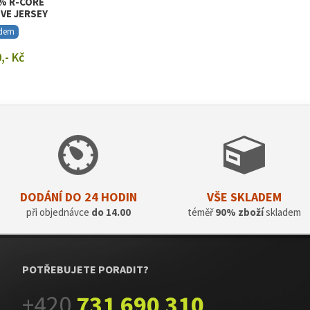
% R-CORE
VE JERSEY
adem
,- Kč
T DETAIL
DODÁNÍ DO 24 HODIN
VŠE SKLADEM
při objednávce
do 14.00
téměř
90% zboží
skladem
POTŘEBUJETE PORADIT?
+420
731 690 310