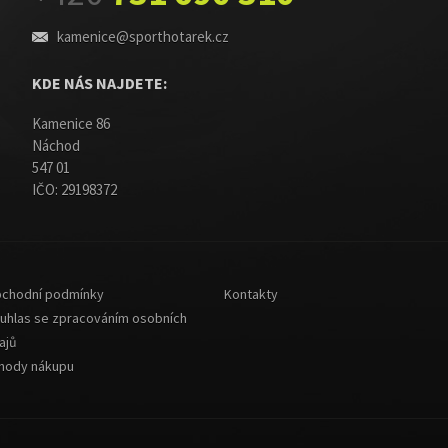
kamenice@sporthotarek.cz
KDE NÁS NAJDETE:
Kamenice 86
Náchod
547 01
IČO: 29198372
chodní podmínky
Kontakty
uhlas se zpracováním osobních
ajů
hody nákupu