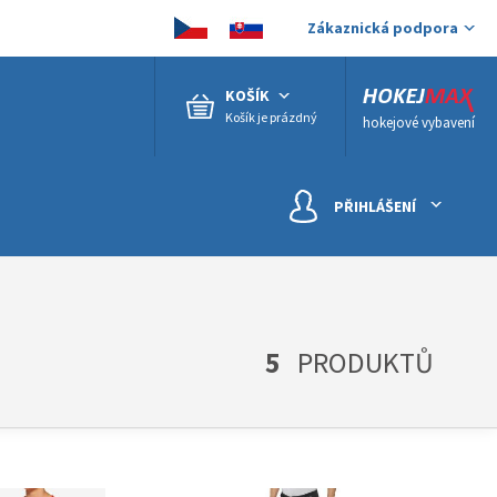
Zákaznická podpora
KOŠÍK
Košík je prázdný
hokejové vybavení
PŘIHLÁŠENÍ
5
PRODUKTŮ