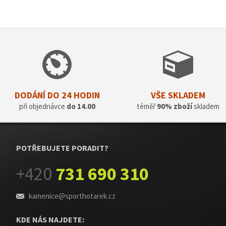
DODÁNÍ DO 24 HODIN
VŠE SKLADEM
při objednávce
do 14.00
téměř
90% zboží
skladem
POTŘEBUJETE PORADIT?
+420
731 690 310
kamenice@sporthotarek.cz
KDE NÁS NAJDETE: