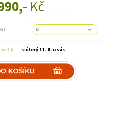
990,-
Kč
OST:
em 1 ks
-
v úterý 11. 8. u vás