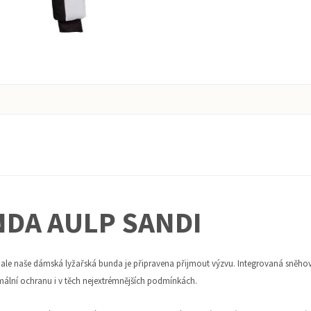
DA AULP SANDI
ale naše dámská lyžařská bunda je připravena přijmout výzvu. Integrovaná sněh
mální ochranu i v těch nejextrémnějších podmínkách.