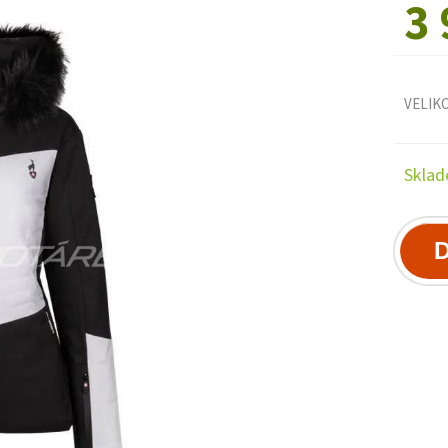
3 
VELIK
Sklad