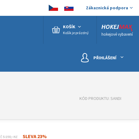
Zákaznická podpora
KOŠÍK
Košík je prázdný
hokejové vybavení
PŘIHLÁŠENÍ
KÓD PRODUKTU: SANDI
SLEVA 23%
NĚ
5 190,- Kč