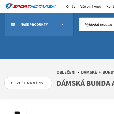
O nás
Vše o nákupu
Kont
NAŠE PRODUKTY
OBLEČENÍ
DÁMSKÉ
BUNDY
DÁMSKÁ BUNDA 
ZPĚT NA VÝPIS