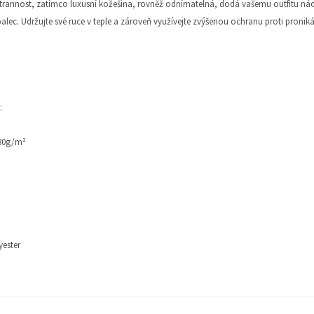
rannost, zatímco luxusní kožešina, rovněž odnímatelná, dodá vašemu outfitu ná
palec. Udržujte své ruce v teple a zároveň využívejte zvýšenou ochranu proti pronik
:
180g/m²
yester