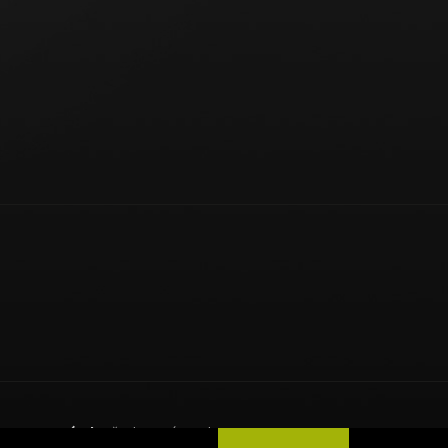
6
Sport Hotárek
, všechna práva vyhrazena