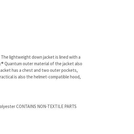
 The lightweight down jacket is lined with a
x® Quantum outer material of the jacket also
 jacket has a chest and two outer pockets,
ractical is also the helmet-compatible hood,
00% polyester CONTAINS NON-TEXTILE PARTS