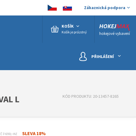
Zákaznická podpora
KOŠÍK
Košík je prázdný
hokejové vybavení
PŘIHLÁŠENÍ
AL L
KÓD PRODUKTU: 20-13457-8265
SLEVA 18%
NĚ
7 690,- Kč