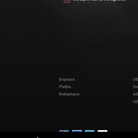
Doprava
Ob
Platba
So
Reklamace
úd
Vý