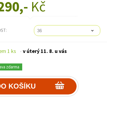
290,-
Kč
OST:
em 1 ks
-
v úterý 11. 8. u vás
ava zdarma