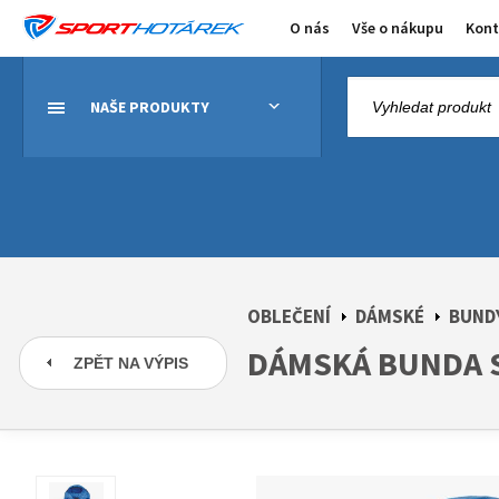
O nás
Vše o nákupu
Kont
NAŠE PRODUKTY
OBLEČENÍ
DÁMSKÉ
BUNDY
DÁMSKÁ BUNDA S
ZPĚT NA VÝPIS