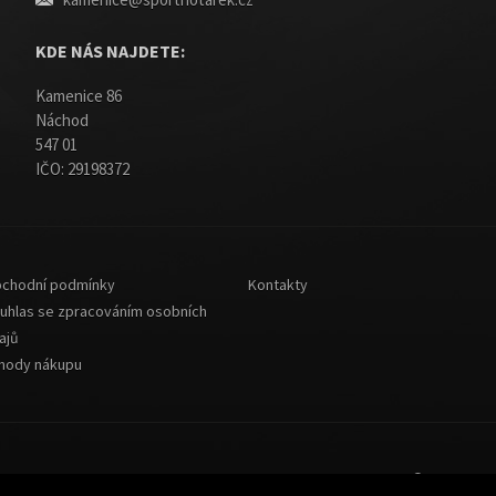
KDE NÁS NAJDETE:
Kamenice 86
Náchod
547 01
IČO: 29198372
chodní podmínky
Kontakty
uhlas se zpracováním osobních
ajů
hody nákupu
© 2013-202