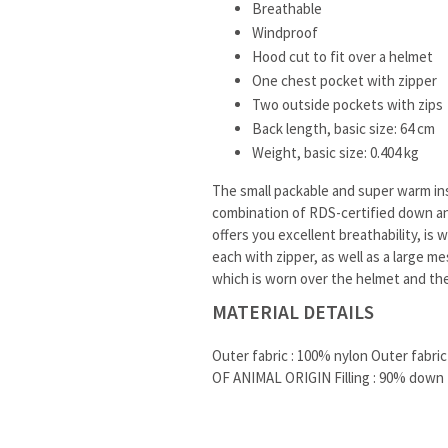
Breathable
Windproof
Hood cut to fit over a helmet
One chest pocket with zipper
Two outside pockets with zips
Back length, basic size: 64 cm
Weight, basic size: 0.404 kg
The small packable and super warm insu
combination of RDS-certified down and
offers you excellent breathability, is
each with zipper, as well as a large 
which is worn over the helmet and th
MATERIAL DETAILS
Outer fabric : 100% nylon Outer fabr
OF ANIMAL ORIGIN Filling : 90% down