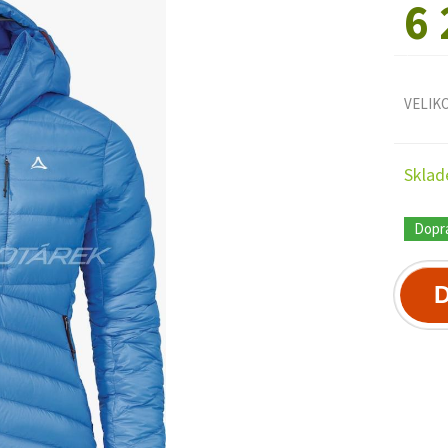
6 
VELIK
Sklad
Dopr