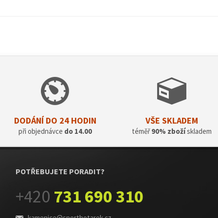
DODÁNÍ DO 24 HODIN
VŠE SKLADEM
při objednávce
do 14.00
téměř
90% zboží
skladem
POTŘEBUJETE PORADIT?
+420
731 690 310
kamenice@sporthotarek.cz