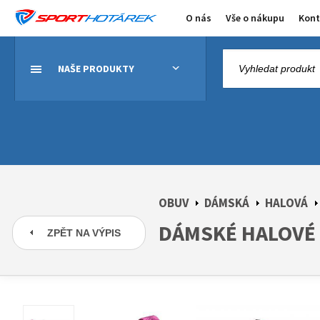
O nás
Vše o nákupu
Kont
NAŠE PRODUKTY
OBUV
DÁMSKÁ
HALOVÁ
DÁMSKÉ HALOVÉ B
ZPĚT NA VÝPIS