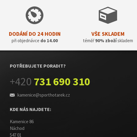
DODÁNÍ DO 24 HODIN
VŠE SKLADEM
při objednávce
do 14.00
téměř
90% zboží
skladem
POTŘEBUJETE PORADIT?
+420
731 690 310
kamenice@sporthotarek.cz
KDE NÁS NAJDETE:
Kamenice 86
Náchod
547 01