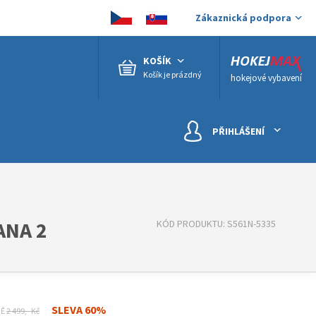
Zákaznická podpora
KOŠÍK
Košík je prázdný
hokejové vybavení
PŘIHLÁŠENÍ
ANA 2
KÓD PRODUKTU: S561N-5335
SLEVA 60%
NĚ
2 499,- Kč