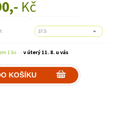
90,-
Kč
t:
em 1 ks
-
v úterý 11. 8. u vás