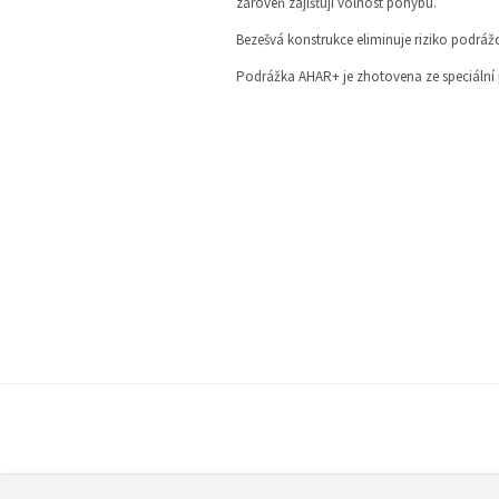
zároveň zajišťují volnost pohybu.
Bezešvá konstrukce eliminuje riziko podrážd
Podrážka AHAR+ je zhotovena ze speciální p