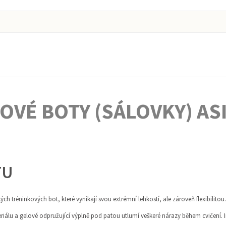
VÉ BOTY (SÁLOVKY) ASIC
TU
h tréninkových bot, které vynikají svou extrémní lehkostí, ale zároveň flexibilitou.
eriálu a gelové odpružující výplně pod patou utlumí veškeré nárazy během cvičení. 