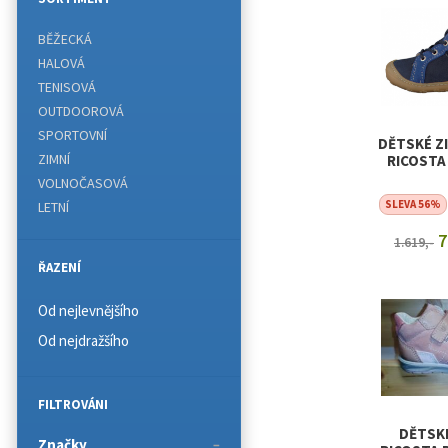
BĚŽECKÁ
HALOVÁ
TENISOVÁ
OUTDOOROVÁ
SPORTOVNÍ
DĚTSKÉ Z
ZIMNÍ
RICOSTA
VOLNOČASOVÁ
SLEVA 56%
LETNÍ
7
1.619,-
ŘAZENÍ
ZOBRAZI
Od nejlevnějšího
Od nejdražšího
FILTROVÁNI
DĚTSK
Značky