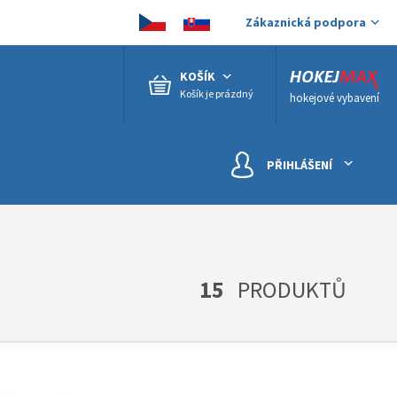
Zákaznická podpora
KOŠÍK
Košík je prázdný
hokejové vybavení
PŘIHLÁŠENÍ
15
PRODUKTŮ