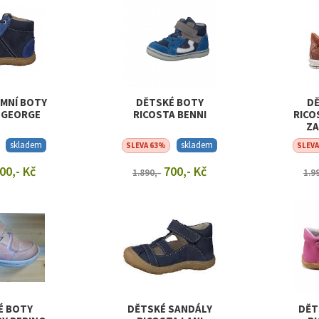
IMNÍ BOTY
DĚTSKÉ BOTY
DĚ
 GEORGE
RICOSTA BENNI
RICO
ZA
skladem
skladem
SLEVA 63%
SLEV
00,- Kč
700,- Kč
1.890,-
1.9
T DETAIL
ZOBRAZIT DETAIL
ZOB
É BOTY
DĚTSKÉ SANDÁLY
DĚT