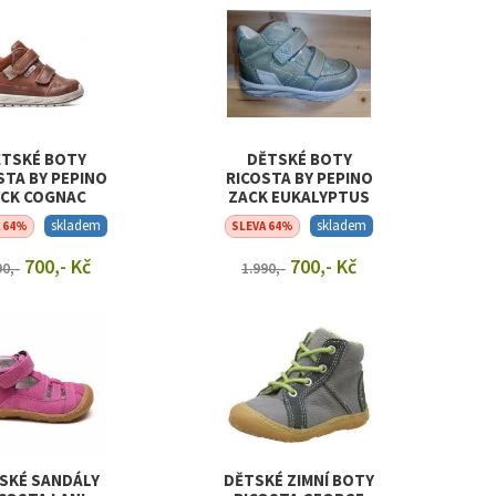
TSKÉ BOTY
DĚTSKÉ BOTY
STA BY PEPINO
RICOSTA BY PEPINO
CK COGNAC
ZACK EUKALYPTUS
skladem
skladem
A 64%
SLEVA 64%
700,- Kč
700,- Kč
90,-
1.990,-
RAZIT DETAIL
ZOBRAZIT DETAIL
SKÉ SANDÁLY
DĚTSKÉ ZIMNÍ BOTY