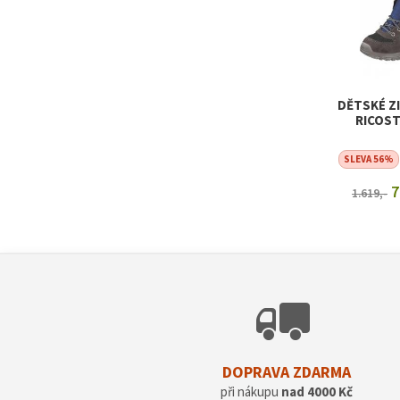
DĚTSKÉ Z
RICOST
SLEVA 56%
7
1.619,-
ZOBRAZI
DOPRAVA ZDARMA
při nákupu
nad 4000 Kč