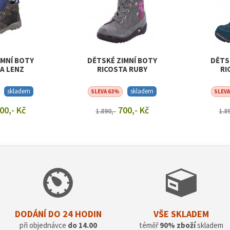
IMNÍ BOTY
DĚTSKÉ ZIMNÍ BOTY
DĚTS
A LENZ
RICOSTA RUBY
RI
skladem
skladem
SLEVA 63%
SLEV
00,- Kč
700,- Kč
1.890,-
1.8
T DETAIL
ZOBRAZIT DETAIL
ZOB
DODÁNÍ DO 24 HODIN
VŠE SKLADEM
při objednávce
do 14.00
téměř
90% zboží
skladem