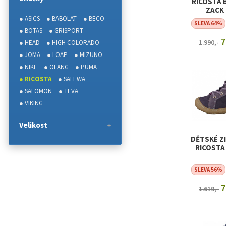
RICOSTA 
ZACK
● ASICS
● BABOLAT
● BECO
SLEVA 64%
● BOTAS
● GRISPORT
7
● HEAD
● HIGH COLORADO
1.990,-
● JOMA
● LOAP
● MIZUNO
ZOBRAZI
● NIKE
● OLANG
● PUMA
● RICOSTA
● SALEWA
● SALOMON
● TEVA
● VIKING
Velikost
DĚTSKÉ Z
RICOSTA
SLEVA 56%
7
1.619,-
ZOBRAZI