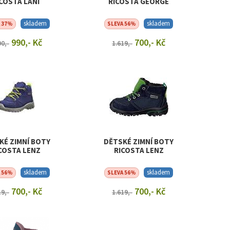
COSTA LANI
RICOSTA GEORGE
skladem
skladem
A 37%
SLEVA 56%
990,- Kč
700,- Kč
90,-
1.619,-
RAZIT DETAIL
ZOBRAZIT DETAIL
KÉ ZIMNÍ BOTY
DĚTSKÉ ZIMNÍ BOTY
COSTA LENZ
RICOSTA LENZ
skladem
skladem
A 56%
SLEVA 56%
700,- Kč
700,- Kč
19,-
1.619,-
RAZIT DETAIL
ZOBRAZIT DETAIL