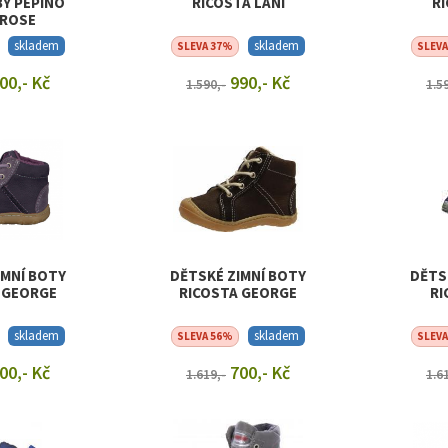
BY PEPINO
RICOSTA LANI
RI
 ROSE
skladem
skladem
SLEVA 37%
SLEV
00,- Kč
990,- Kč
1.590,-
1.5
T DETAIL
ZOBRAZIT DETAIL
ZOB
IMNÍ BOTY
DĚTSKÉ ZIMNÍ BOTY
DĚTS
 GEORGE
RICOSTA GEORGE
RI
skladem
skladem
SLEVA 56%
SLEV
00,- Kč
700,- Kč
1.619,-
1.6
T DETAIL
ZOBRAZIT DETAIL
ZOB