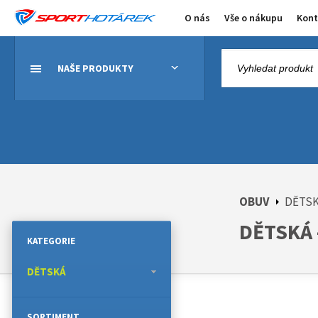
O nás
Vše o nákupu
Kont
NAŠE PRODUKTY
OBUV
DĚTS
DĚTSKÁ 
KATEGORIE
DĚTSKÁ
SORTIMENT