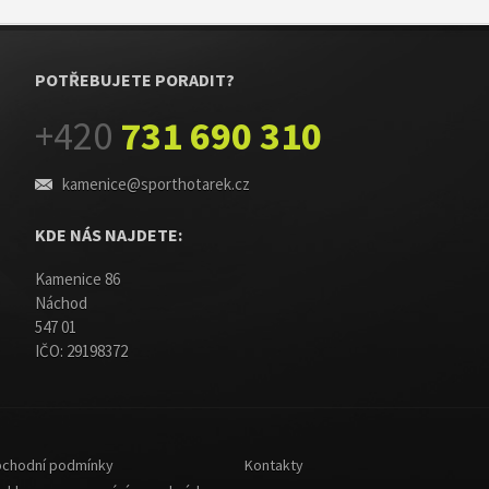
POTŘEBUJETE PORADIT?
+420
731 690 310
kamenice@sporthotarek.cz
KDE NÁS NAJDETE:
Kamenice 86
Náchod
547 01
IČO: 29198372
chodní podmínky
Kontakty