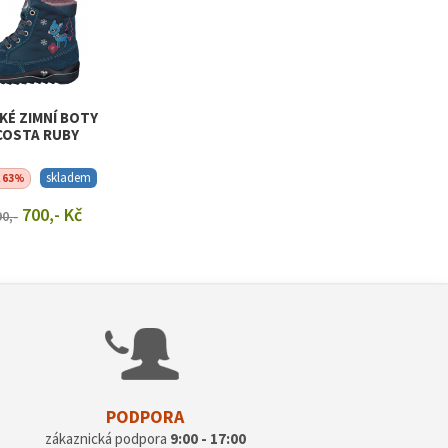
KÉ ZIMNÍ BOTY
COSTA RUBY
skladem
A 63%
700,- Kč
90,-
RAZIT DETAIL
PODPORA
zákaznická podpora
9:00 - 17:00