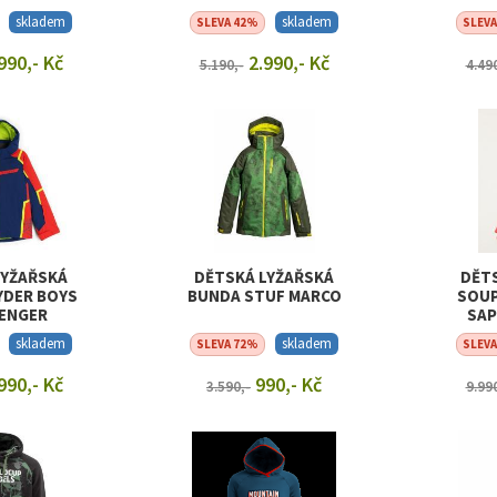
skladem
skladem
SLEVA 42%
SLEV
990,- Kč
2.990,- Kč
5.190,-
4.49
T DETAIL
ZOBRAZIT DETAIL
ZOB
LYŽAŘSKÁ
DĚTSKÁ LYŽAŘSKÁ
DĚT
YDER BOYS
BUNDA STUF MARCO
SOUP
ENGER
SAP
ALP
skladem
skladem
SLEVA 72%
SLEV
990,- Kč
990,- Kč
3.590,-
9.99
T DETAIL
ZOBRAZIT DETAIL
ZOB