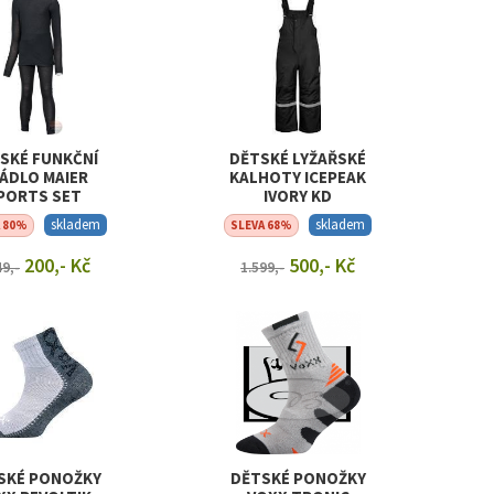
SKÉ FUNKČNÍ
DĚTSKÉ LYŽAŘSKÉ
ÁDLO MAIER
KALHOTY ICEPEAK
PORTS SET
IVORY KD
skladem
skladem
A 80%
SLEVA 68%
200,- Kč
500,- Kč
49,-
1.599,-
RAZIT DETAIL
ZOBRAZIT DETAIL
SKÉ PONOŽKY
DĚTSKÉ PONOŽKY