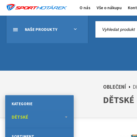
O nás
Vše o nákupu
Kont
NAŠE PRODUKTY
OBLEČENÍ
D
DĚTSKÉ
KATEGORIE
DĚTSKÉ
SORTIMENT