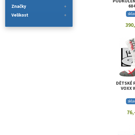
PODKOLEN
68
Značky
skl
Velikost
390,
ZOBRAZI
DĚTSKÉ 
VOXX 
skl
76,
ZOBRAZI