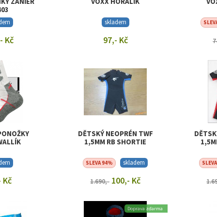
KY ZANIER
VOXX HORALIK
VO
403
adem
skladem
SLEV
- Kč
97,- Kč
7
T DETAIL
ZOBRAZIT DETAIL
ZOB
PONOŽKY
DĚTSKÝ NEOPRÉN TWF
DĚTSK
WALLÍK
1,5MM RB SHORTIE
1,5M
adem
skladem
SLEVA 94%
SLEV
- Kč
100,- Kč
1.690,-
1.6
T DETAIL
ZOBRAZIT DETAIL
ZOB
Doprava zdarma