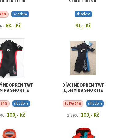
XX REVOLTIK
VOXX TRONIC
skladem
skladem
A 8%
68,- Kč
91,- Kč
4,-
RAZIT DETAIL
ZOBRAZIT DETAIL
Ý NEOPRÉN TWF
DÍVČÍ NEOPRÉN TWF
M RB SHORTIE
1,5MM RB SHORTIE
skladem
skladem
A 94%
SLEVA 94%
100,- Kč
100,- Kč
90,-
1.690,-
RAZIT DETAIL
ZOBRAZIT DETAIL