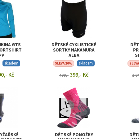
IKINA GTS
DĚTSKÉ CYKLISTICKÉ
DĚT
PORTSHIRT
ŠORTKY NAKAMURA
PR
PP
ALBA
S
skladem
skladem
SLEVA 20%
SLEV
0,- Kč
399,- Kč
499,-
1.0
T DETAIL
ZOBRAZIT DETAIL
ZOB
LYŽAŘSKÉ
DĚTSKÉ PONOŽKY
DĚT