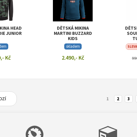
KINA HEAD
DĚTSKÁ MIKINA
DĚTS
IE JUNIOR
MARTINI BUZZARD
SOU
KIDS
T
adem
skladem
SLEV
,- Kč
2.490,- Kč
99
T DETAIL
ZOBRAZIT DETAIL
ZOB
1
2
3
OZÍ