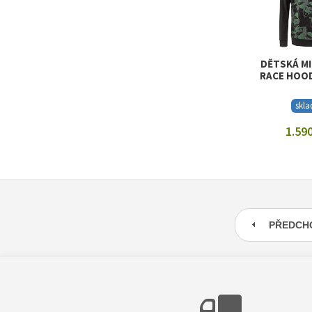
DĚTSKÁ MI
RACE HOOD
skl
1.590
ZOBRAZI
PŘEDCH