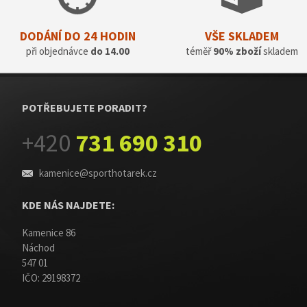
DODÁNÍ DO 24 HODIN
VŠE SKLADEM
při objednávce
do 14.00
téměř
90% zboží
skladem
POTŘEBUJETE PORADIT?
+420
731 690 310
kamenice@sporthotarek.cz
KDE NÁS NAJDETE:
Kamenice 86
Náchod
547 01
IČO: 29198372