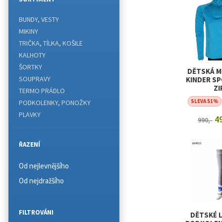
BUNDY, VESTY
MIKINY
TRIČKA, TÍLKA, KOŠILE
KALHOTY
ŠORTKY
DĚTSKÁ M
SOUPRAVY
KINDER S
ZI
TERMO PRÁDLO
SLEVA 51%
PODKOLENKY, PONOŽKY
PLAVKY
49
990,-
ZOBRAZI
ŘAZENÍ
Od nejlevnějšího
Od nejdražšího
FILTROVÁNI
DĚTSKÉ 