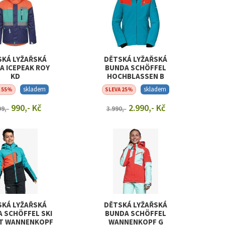
SKÁ LYŽAŘSKÁ
DĚTSKÁ LYŽAŘSKÁ
A ICEPEAK ROY
BUNDA SCHÖFFEL
KD
HOCHBLASSEN B
skladem
skladem
A 55%
SLEVA 25%
990,- Kč
2.990,- Kč
99,-
3.990,-
RAZIT DETAIL
ZOBRAZIT DETAIL
SKÁ LYŽAŘSKÁ
DĚTSKÁ LYŽAŘSKÁ
 SCHÖFFEL SKI
BUNDA SCHÖFFEL
T WANNENKOPF
WANNENKOPF G