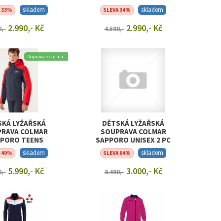
B
skladem
skladem
A 33%
SLEVA 34%
2.990,- Kč
2.990,- Kč
0,-
4.590,-
RAZIT DETAIL
ZOBRAZIT DETAIL
Doprava zdarma
SKÁ LYŽAŘSKÁ
DĚTSKÁ LYŽAŘSKÁ
RAVA COLMAR
SOUPRAVA COLMAR
PORO TEENS
SAPPORO UNISEX 2 PC
INE-LOOK SKI
SUIT
skladem
skladem
A 40%
SLEVA 64%
ENSEMBLE
5.990,- Kč
3.000,- Kč
0,-
8.490,-
RAZIT DETAIL
ZOBRAZIT DETAIL