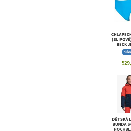
CHLAPECK
(SLIPOVÉ
BECK J
skl
529,
ZOBRAZI
DĚTSKÁ 
BUNDA S
HOCHBL