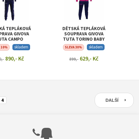
KÁ TEPLÁKOVÁ
DĚTSKÁ TEPLÁKOVÁ
PRAVA GIVOVA
SOUPRAVA GIVOVA
UTA CAMPO
TUTA TORINO BABY
skladem
skladem
A 10%
SLEVA 30%
890,- Kč
629,- Kč
0,-
899,-
RAZIT DETAIL
ZOBRAZIT DETAIL
4
DALŠÍ