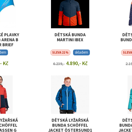
É PLAVKY
DĚTSKÁ BUNDA
DĚT
) ARENA B
MARTINI IBEX
BUND
R BRIEF
adem
skladem
SLEVA 21%
SLEV
- Kč
4.890,- Kč
6.239,-
2.1
T DETAIL
ZOBRAZIT DETAIL
ZOB
LYŽAŘSKÁ
DĚTSKÁ LYŽAŘSKÁ
DĚT
CHÖFFEL
BUNDA SCHÖFFEL
BUNDA
ASSEN G
JACKET ÖSTERSUND1
JACKE