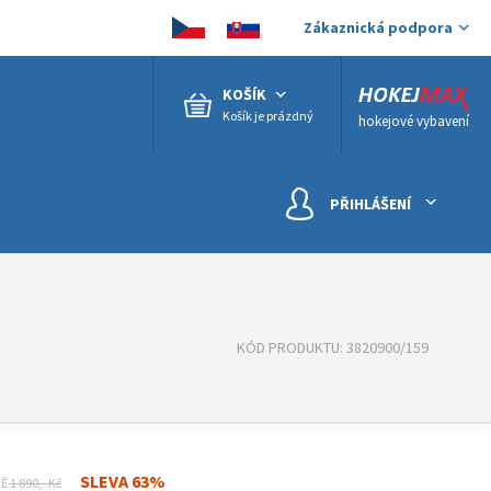
Zákaznická podpora
KOŠÍK
Košík je prázdný
hokejové vybavení
PŘIHLÁŠENÍ
KÓD PRODUKTU: 3820900/159
SLEVA 63%
NĚ
1 890,- Kč