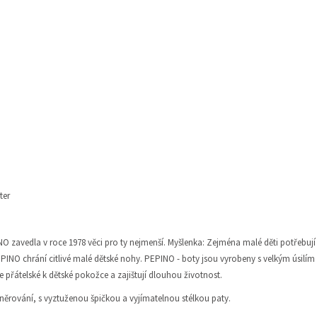
ter
NO zavedla v roce 1978 věci pro ty nejmenší. Myšlenka: Zejména malé děti potřebuj
PEPINO chrání citlivé malé dětské nohy. PEPINO - boty jsou vyrobeny s velkým úsilí
e přátelské k dětské pokožce a zajištují dlouhou životnost.
šněrování, s vyztuženou špičkou a vyjímatelnou stélkou paty.