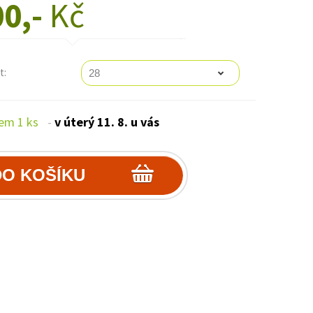
00,-
Kč
t:
em 1 ks
-
v úterý 11. 8. u vás