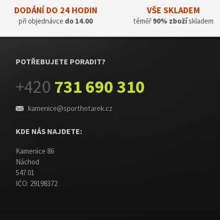
DODÁNÍ DO 24 HODIN
VŠE SKLADEM
při objednávce
do 14.00
téměř
90% zboží
skladem
POTŘEBUJETE PORADIT?
+420
731 690 310
kamenice@sporthotarek.cz
KDE NÁS NAJDETE:
Kamenice 86
Náchod
547 01
IČO: 29198372