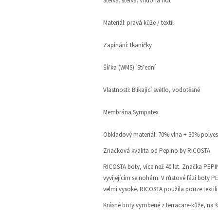
Stélka: stélka: Vildona hot
Materiál: pravá kůže / textil
Zapínání: tkaničky
Šířka (WMS): Střední
Vlastnosti: Blikající světlo, vodotěsné
Membrána Sympatex
Obkladový materiál: 70% vlna + 30% polyes
Značková kvalita od Pepino by RICOSTA.
RICOSTA boty, více než 40 let. Značka PEPI
vyvíjejícím se nohám. V růstové fázi boty 
velmi vysoké. RICOSTA použila pouze textili
Krásné boty vyrobené z terracare-kůže, na 