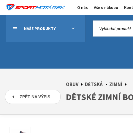
O nás
Vše o nákupu
Kont
NAŠE PRODUKTY
OBUV
DĚTSKÁ
ZIMNÍ
DĚTSKÉ ZIMNÍ B
ZPĚT NA VÝPIS