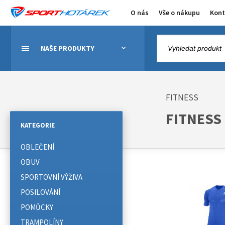
O nás
Vše o nákupu
Kont
NAŠE PRODUKTY
FITNESS
FITNESS
KATEGORIE
OBLEČENÍ
OBUV
SPORTOVNÍ VÝŽIVA
POSILOVÁNÍ
POMŮCKY
TRAMPOLÍNY