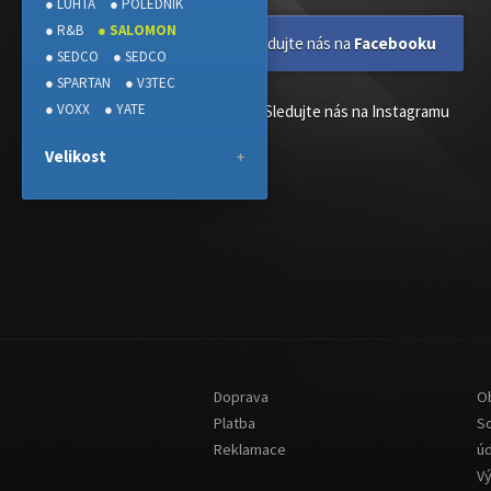
● LUHTA
● POLEDNIK
● R&B
● SALOMON
Sledujte nás na
Facebooku
● SEDCO
● SEDCO
● SPARTAN
● V3TEC
● VOXX
● YATE
Sledujte nás na Instagramu
Velikost
Doprava
O
Platba
S
Reklamace
ú
V