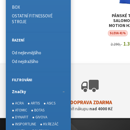
BOX
PÁNSKÉ 
OSTATNÍ FITNESSOVÉ
SALOMO
STROJE
MOTION HZ
SURF TH
SLEVA 41%
ŘAZENÍ
1.3
2.290,-
Od nejlevnějšího
ZOBRAZIT
Od nejdražšího
FILTROVÁNI
Značky
DOPRAVA ZDARMA
● ACRA
● ARTIS
● ASICS
při nákupu
nad 4000 Kč
● ATOMIC
● BOTAS
● DYNAFIT
● GIVOVA
● INSPORTLINE
● KV.ŘEZÁČ