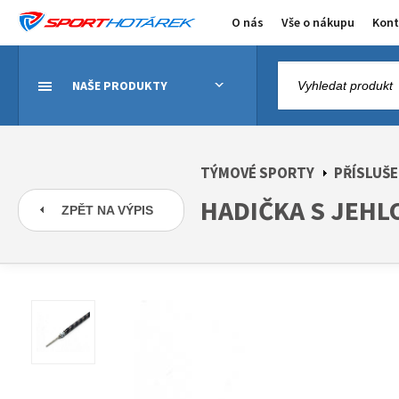
O nás
Vše o nákupu
Kont
NAŠE PRODUKTY
TÝMOVÉ SPORTY
PŘÍSLUŠE
HADIČKA S JEHL
ZPĚT NA VÝPIS