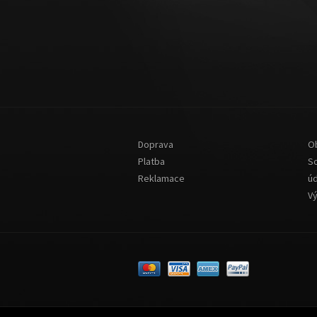
Doprava
O
Platba
S
Reklamace
ú
V