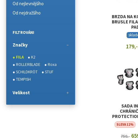
Od nejlevnějšího
Od nejdražšího
BRZDA NA K
BRUSLE FIL
PA
FILTROVÁNI
skla
Značky
179,-
● FILA
● K2
ZOBRAZIT
● ROLLERBLADE
● Roxa
● SCHILDKRÖT
● STUF
● TEMPISH
Velikost
SADA IN
CHRÁNIČ
PROTECTION
LAD
SLEVA 12%
659
750,-