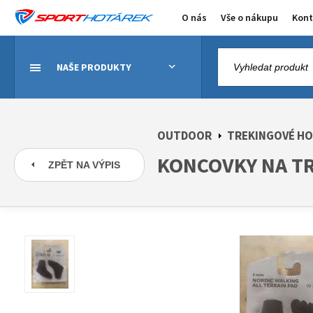
O nás
Vše o nákupu
Kont
NAŠE PRODUKTY
OUTDOOR
TREKINGOVÉ HO
KONCOVKY NA TR
ZPĚT NA VÝPIS