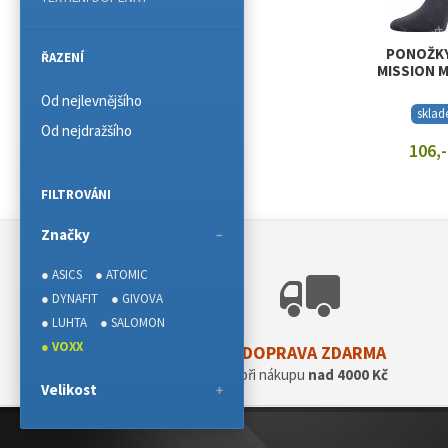
PONOŽKY
ŘAZENÍ
MISSION M
Od nejlevnějšího
skla
Od nejdražšího
106,-
ZOBRAZIT
FILTROVÁNI
Značky
● ASICS
● ATOMIC
● DYNAFIT
● GIVOVA
● LUHTA
● SALOMON
● VOXX
DOPRAVA ZDARMA
při nákupu
nad 4000 Kč
Velikost