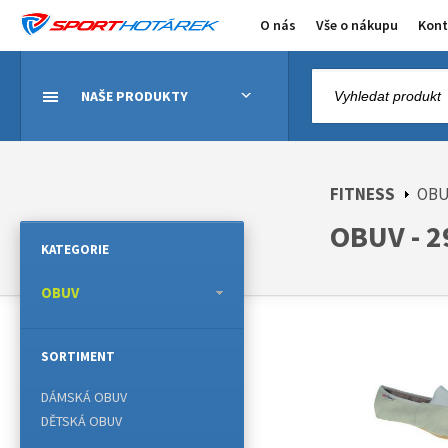
O nás
Vše o nákupu
Kont
NAŠE PRODUKTY
FITNESS
OB
OBUV - 2
KATEGORIE
OBUV
SORTIMENT
DÁMSKÁ OBUV
DĚTSKÁ OBUV