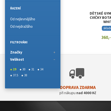
ŘAZENÍ
DĚTSKÉ GYM
CVIČKY BOTA
Od nejlevnějšího
WHI
Od nejdražšího
skla
360,-
FILTROVÁNI
ZOBRAZIT
Značky
Velikost
● 29
● 30
● 31
● 34
● 37.5
● 38
DOPRAVA ZDARMA
při nákupu
nad 4000 Kč