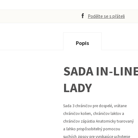
Podělte se s přáteli
Popis
SADA IN-LIN
LADY
Sada 3 chráničov pre dospelé, vrátane
chráničov kolien, chráničov lakťov a
chráničov zápästia Anatomicky tvarovaný
a ľahko prispôsobiteľný pomocou
suchých zipsov pre vynikajúce uchytenie