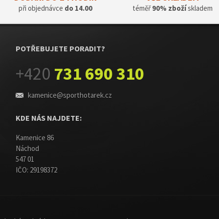
při objednávce
do 14.00
téměř
90% zboží
skladem
POTŘEBUJETE PORADIT?
+420
731 690 310
kamenice@sporthotarek.cz
KDE NÁS NAJDETE:
Kamenice 86
Náchod
547 01
IČO: 29198372