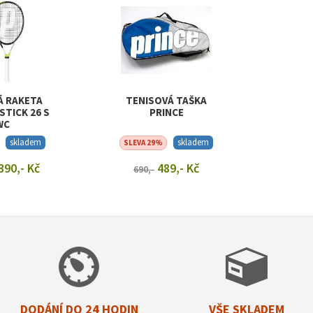
Á RAKETA
TENISOVÁ TAŠKA
STICK 26 S
PRINCE
WC
skladem
skladem
SLEVA 29%
390,- Kč
489,- Kč
690,-
T DETAIL
ZOBRAZIT DETAIL
DODÁNÍ DO 24 HODIN
VŠE SKLADEM