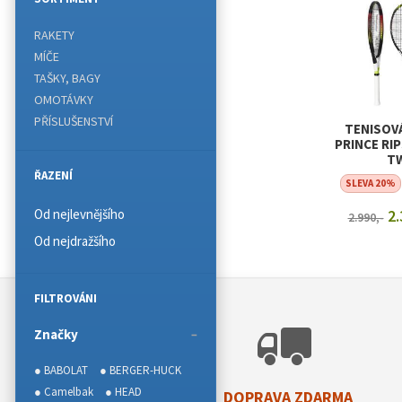
RAKETY
MÍČE
TAŠKY, BAGY
OMOTÁVKY
PŘÍSLUŠENSTVÍ
TENISOV
PRINCE RIP
T
ŘAZENÍ
SLEVA 20%
Od nejlevnějšího
2.
2.990,-
Od nejdražšího
ZOBRAZI
FILTROVÁNI
Značky
● BABOLAT
● BERGER-HUCK
● Camelbak
● HEAD
DOPRAVA ZDARMA