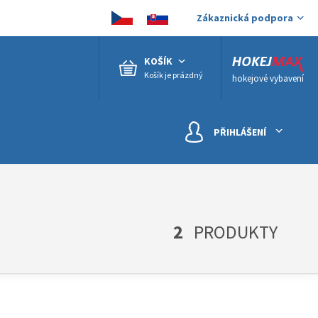
Zákaznická podpora
KOŠÍK
Košík je prázdný
hokejové vybavení
PŘIHLÁŠENÍ
2
PRODUKTY