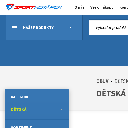
O nás
Vše o nákupu
Kont
NAŠE PRODUKTY
OBUV
DĚTS
DĚTSKÁ
KATEGORIE
DĚTSKÁ
SORTIMENT