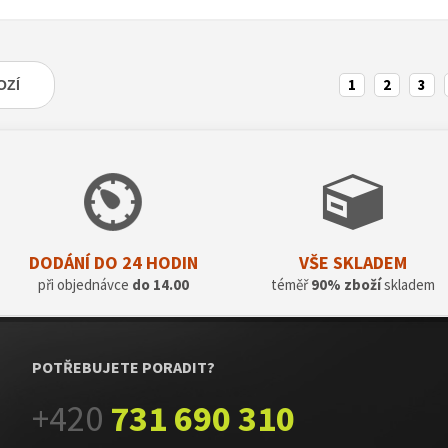
1
2
3
OZÍ
DODÁNÍ DO 24 HODIN
VŠE SKLADEM
při objednávce
do 14.00
téměř
90% zboží
skladem
POTŘEBUJETE PORADIT?
+420
731 690 310