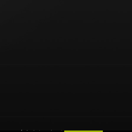
6
Sport Hotárek
, všechna práva vyhrazena