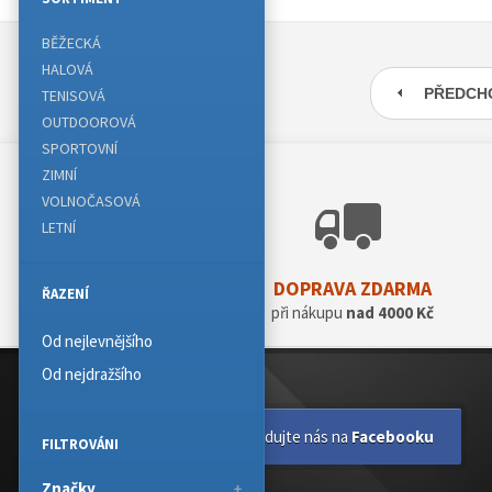
BĚŽECKÁ
HALOVÁ
PŘEDCH
TENISOVÁ
OUTDOOROVÁ
SPORTOVNÍ
ZIMNÍ
VOLNOČASOVÁ
LETNÍ
DOPRAVA ZDARMA
ŘAZENÍ
při nákupu
nad 4000 Kč
Od nejlevnějšího
Od nejdražšího
Sledujte nás na
Facebooku
FILTROVÁNI
Značky