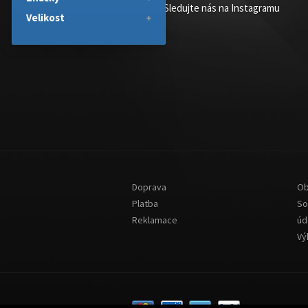
Sledujte nás na Instagramu
Velikost
Doprava
Ob
Platba
So
Reklamace
úd
Vý