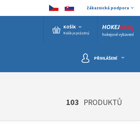
Zákaznická podpora
KOŠÍK
Košík je prázdný
hokejové vybavení
PŘIHLÁŠENÍ
103
PRODUKTŮ