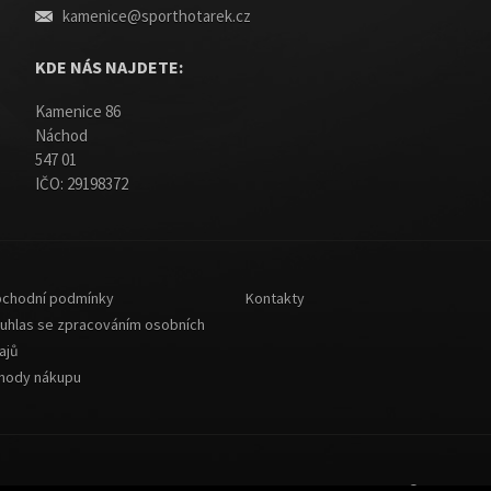
kamenice@sporthotarek.cz
KDE NÁS NAJDETE:
Kamenice 86
Náchod
547 01
IČO: 29198372
chodní podmínky
Kontakty
uhlas se zpracováním osobních
ajů
hody nákupu
© 2013-202