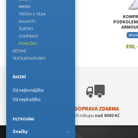
MIKINY
TRIČKA A TÍLKA
KOMPR
KALHOTY
PODKOLENK
ARMOU
ŠORTKY
REFLECTI
skla
SOUPRAVY
PONOŽKY
890,-
DĚTSKÉ
ZOBRAZIT
TEXTILNÍ DOPLŇKY
ŘAZENÍ
Od nejlevnějšího
Od nejdražšího
DOPRAVA ZDARMA
při nákupu
nad 4000 Kč
FILTROVÁNI
Značky