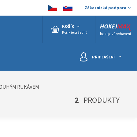
Zákaznická podpora
KOŠÍK
Košík je prázdný
hokejové vybavení
PŘIHLÁŠENÍ
LOUHÝM RUKÁVEM
2
PRODUKTY