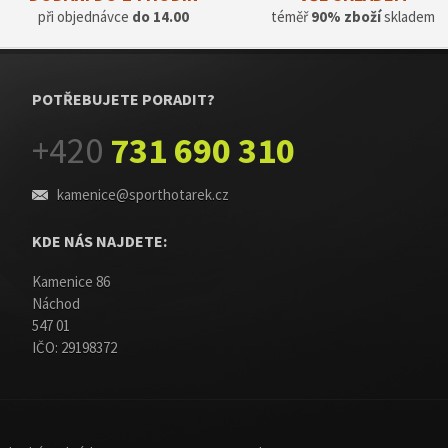
při objednávce
do 14.00
téměř
90% zboží
skladem
POTŘEBUJETE PORADIT?
+420
731 690 310
kamenice@sporthotarek.cz
KDE NÁS NAJDETE:
Kamenice 86
Náchod
547 01
IČO: 29198372