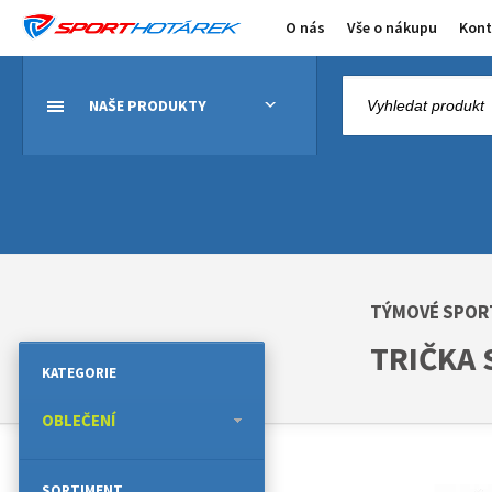
O nás
Vše o nákupu
Kont
NAŠE PRODUKTY
TÝMOVÉ SPOR
TRIČKA
KATEGORIE
OBLEČENÍ
SORTIMENT