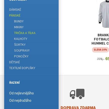
DÁMSKÉ
PÁNSKÉ
BUNDY
MIKINY
TRIČKA A TÍLKA
BRANK
KALHOTY
FOTBALO
HUMMEL C
ŠORTKY
JER
SLEVA 10%
SOUPRAVY
PONOŽKY
69
779,-
DĚTSKÉ
ZOBRAZI
TEXTILNÍ DOPLŇKY
ŘAZENÍ
Od nejlevnějšího
Od nejdražšího
DOPRAVA ZDARMA