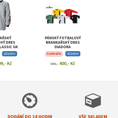
AŘSKÝ
PÁNSKÝ FOTBALOVÝ
VÝ DRES
BRANKAŘSKÝ DRES
LASSIC GK
DIADORA
SEY
skladem
skladem
SLEVA 60%
9,- Kč
400,- Kč
999,-
T DETAIL
ZOBRAZIT DETAIL
DODÁNÍ DO 24 HODIN
VŠE SKLADEM