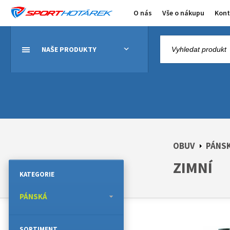
O nás
Vše o nákupu
Kont
NAŠE PRODUKTY
OBUV
PÁNS
ZIMNÍ
KATEGORIE
PÁNSKÁ
SORTIMENT