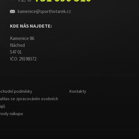
kamenice@sporthotarek.cz
KDE NÁS NAJDETE:
Kamenice 86
Náchod
547 01
IČO: 29198372
chodní podmínky
Kontakty
uhlas se zpracováním osobních
ajů
hody nákupu