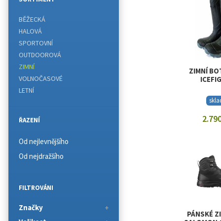
BĚŽECKÁ
HALOVÁ
SPORTOVNÍ
OUTDOOROVÁ
ZIMNÍ
ZIMNÍ BO
VOLNOČASOVÉ
ICEFI
LETNÍ
skl
2.790
ŘAZENÍ
ZOBRAZI
Od nejlevnějšího
Od nejdražšího
FILTROVÁNI
Značky
PÁNSKÉ Z