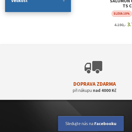
Velikost
SALOMON 
TS 
SLEVA 10%
3.
4.190,-
ZOBRAZI
DOPRAVA ZDARMA
při nákupu
nad 4000 Kč
Sledujte nás na
Facebooku