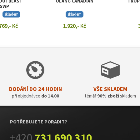
OUTBLAST
OLANG CANADIAN
TROP
CSWP
skladem
skladem
769,- Kč
1.920,- Kč
T DETAIL
ZOBRAZIT DETAIL
ZOB
DODÁNÍ DO 24 HODIN
VŠE SKLADEM
při objednávce
do 14.00
téměř
90% zboží
skladem
POTŘEBUJETE PORADIT?
+420
731 690 310