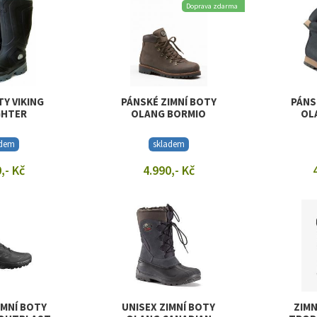
Doprava zdarma
TY VIKING
PÁNSKÉ ZIMNÍ BOTY
PÁNS
GHTER
OLANG BORMIO
OL
adem
skladem
,- Kč
4.990,- Kč
T DETAIL
ZOBRAZIT DETAIL
ZOB
IMNÍ BOTY
UNISEX ZIMNÍ BOTY
ZIMN