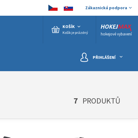
Zákaznická podpora
KOŠÍK
Košík je prázdný
hokejové vybavení
PŘIHLÁŠENÍ
7
PRODUKTŮ