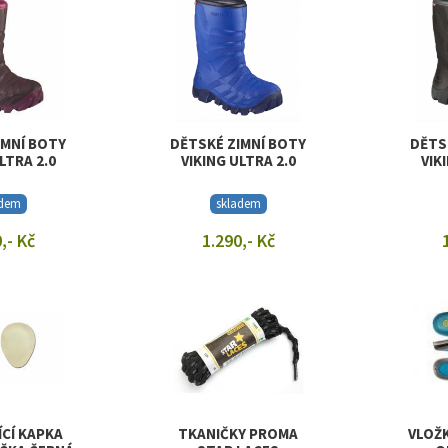
IMNÍ BOTY
DĚTSKÉ ZIMNÍ BOTY
DĚTS
LTRA 2.0
VIKING ULTRA 2.0
VIK
adem
skladem
,- Kč
1.290,- Kč
T DETAIL
ZOBRAZIT DETAIL
ZOB
CÍ KAPKA
TKANIČKY PROMA
VLOŽK