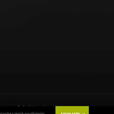
6
Sport Hotárek
, všechna práva vyhrazena
asíte s jejich používáním.
SOUHLASÍM