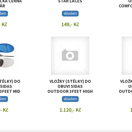
ÍČKA ČERNÁ
STAR LACES
O
PÁR
COMFO
adem
skladem
- Kč
149,- Kč
T DETAIL
ZOBRAZIT DETAIL
ZOB
TÉLKY) DO
VLOŽKY (STÉLKY) DO
VLOŽK
 SIDAS
OBUVI SIDAS
O
3FEET MID
OUTDOOR 3FEET HIGH
OUTDO
adem
skladem
- Kč
1.120,- Kč
T DETAIL
ZOBRAZIT DETAIL
ZOB