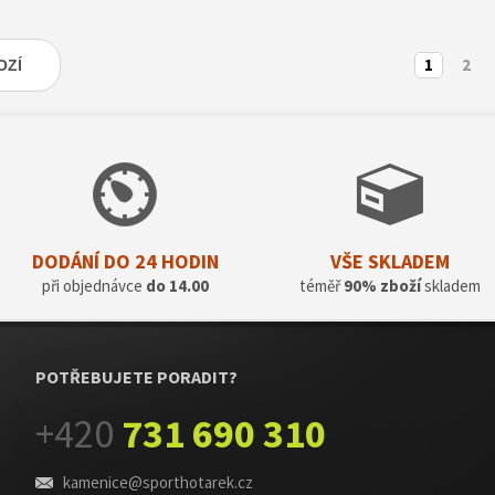
1
2
OZÍ
DODÁNÍ DO 24 HODIN
VŠE SKLADEM
při objednávce
do 14.00
téměř
90% zboží
skladem
POTŘEBUJETE PORADIT?
+420
731 690 310
kamenice@sporthotarek.cz