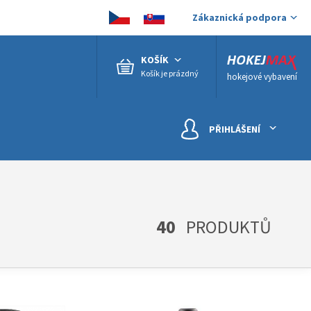
Zákaznická podpora
KOŠÍK
Košík je prázdný
hokejové vybavení
PŘIHLÁŠENÍ
40
PRODUKTŮ