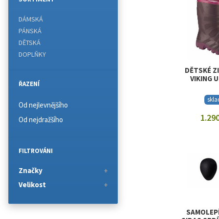
DÁMSKÁ
PÁNSKÁ
DĚTSKÁ
DOPLŇKY
DĚTSKÉ Z
VIKING U
ŘAZENÍ
skl
Od nejlevnějšího
1.290
Od nejdražšího
ZOBRAZI
FILTROVÁNI
Značky
Velikost
SAMOLEPÍ