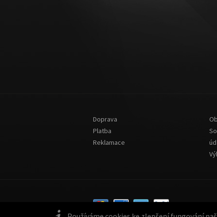
Doprava
Ob
Platba
So
Reklamace
úd
Vý
Používáme cookies ke zlepšení fungování naše