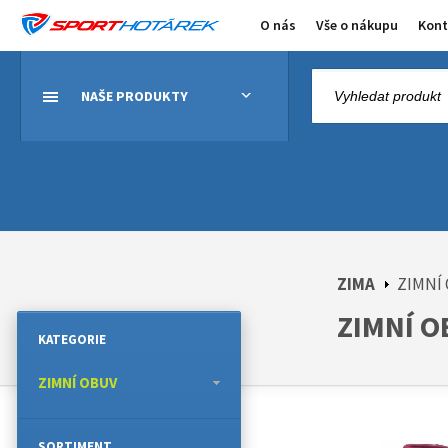
O nás
Vše o nákupu
Kont
NAŠE PRODUKTY
ZIMA
ZIMNÍ
ZIMNÍ O
KATEGORIE
ZIMNÍ OBUV
SORTIMENT