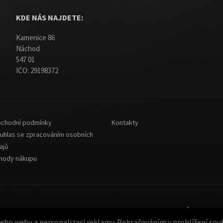
KDE NÁS NAJDETE:
Kamenice 86
Náchod
547 01
IČO: 29198372
chodní podmínky
Kontakty
uhlas se zpracováním osobních
ajů
hody nákupu
© 2013-202
ho webu a personalizaci reklamy. Pokračováním v prohlížení souhl