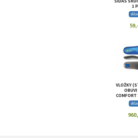
SIDAS SRD
1 
skl
59,
ZOBRAZI
VLOŽKY (S
OBUVI
COMFORT 
skl
960,
ZOBRAZI