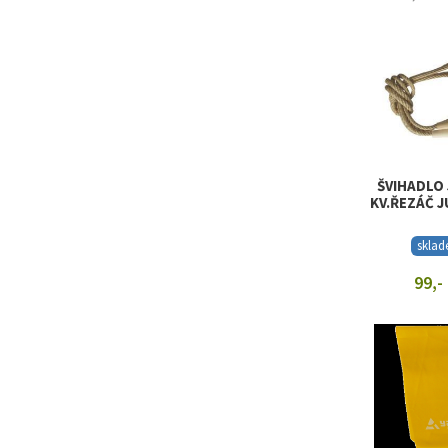
ZOBRAZIT
ŠVIHADLO
KV.ŘEZÁČ J
skla
99,-
ZOBRAZIT