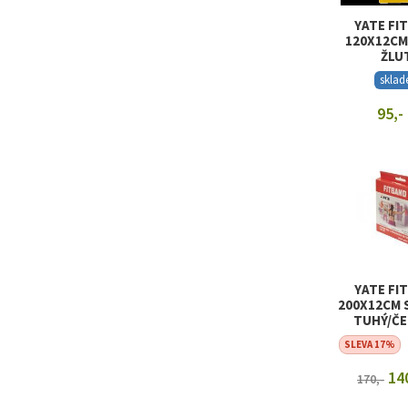
YATE FI
120X12CM
ŽLU
skla
95,-
ZOBRAZIT
YATE FI
200X12CM 
TUHÝ/ČE
SLEVA 17%
140
170,-