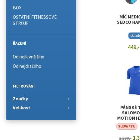
BOX
MÍČ MEDI
OSTATNÍ FITNESSOVÉ
SEDCO HA
STROJE
skla
ŘAZENÍ
449,-
Od nejlevnějšího
ZOBRAZIT
Od nejdražšího
FILTROVÁNI
Značky
PÁNSKÉ 
Velikost
SALOMO
MOTION HZ
SURF TH
SLEVA 41%
1.3
2.290,-