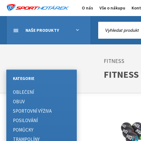
O nás
Vše o nákupu
Kont
NAŠE PRODUKTY
FITNESS
FITNESS
KATEGORIE
OBLEČENÍ
OBUV
SPORTOVNÍ VÝŽIVA
POSILOVÁNÍ
POMŮCKY
TRAMPOLÍNY