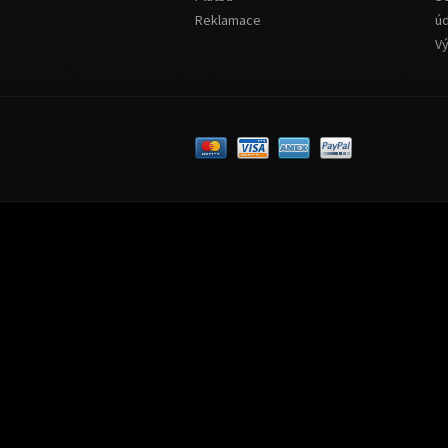
Reklamace
ú
V